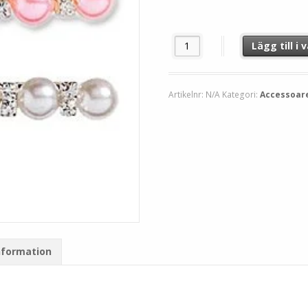
Hårspänne Pärlor mängd
Lägg till i
Artikelnr:
N/A
Kategori:
Accessoar
nformation