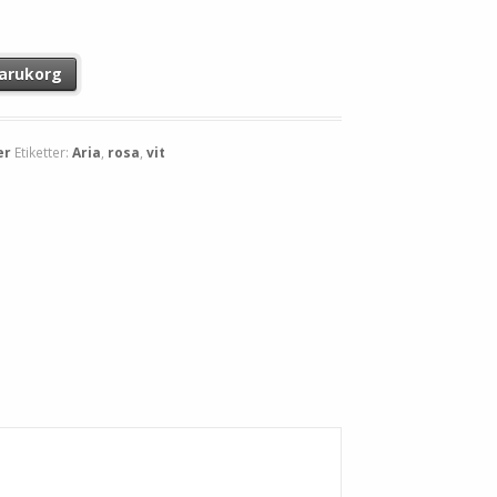
 varukorg
er
Etiketter:
Aria
,
rosa
,
vit