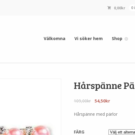
0,00
kr
0
Välkomna
Vi söker hem
Shop
Hårspänne Pä
Det
Det
109,00
kr
54,50
kr
ursprungliga
nuvarande
priset
priset
Hårspänne med pärlor
var:
är:
109,00kr.
54,50kr.
FÄRG