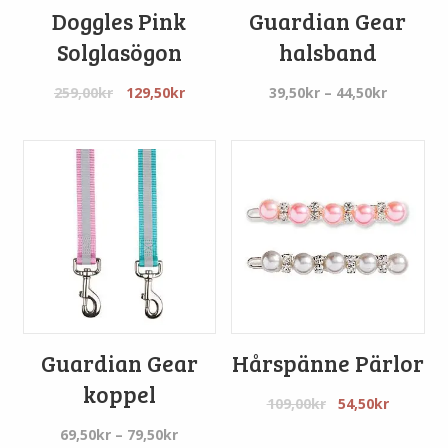
Doggles Pink
Guardian Gear
Solglasögon
halsband
Det
Det
Prisinter
259,00
kr
129,50
kr
39,50
kr
–
44,50
kr
ursprungliga
nuvarande
39,50kr
priset
priset
till
var:
är:
44,50kr
259,00kr.
129,50kr.
Guardian Gear
Hårspänne Pärlor
koppel
Det
Det
109,00
kr
54,50
kr
ursprungliga
nuvara
Prisintervall:
69,50
kr
–
79,50
kr
priset
priset