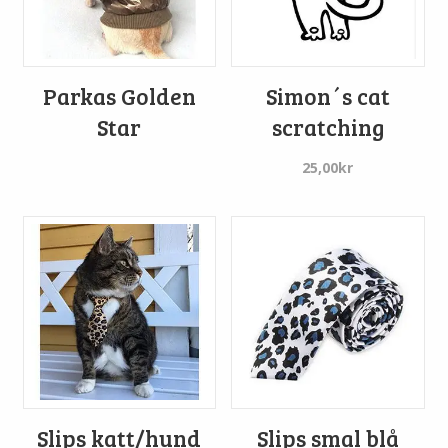
Parkas Golden
Simon´s cat
Star
scratching
25,00
kr
Slips katt/hund
Slips smal blå