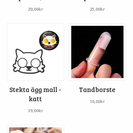
20,00
kr
25,00
kr
Stekta ägg mall -
Tandborste
katt
10,00
kr
39,00
kr