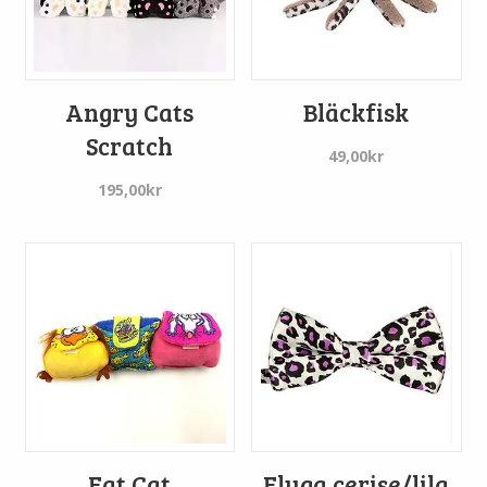
Angry Cats
Bläckfisk
Scratch
49,00
kr
195,00
kr
Fat Cat
Fluga cerise/lila