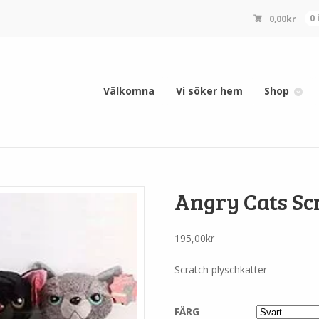
0,00
kr
0
Välkomna
Vi söker hem
Shop
Angry Cats Sc
195,00
kr
Scratch plyschkatter
FÄRG