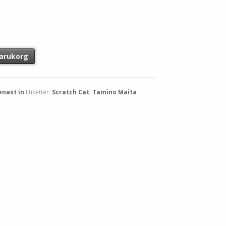
 varukorg
enast in
Etiketter:
Scratch Cat
,
Tamino Maita