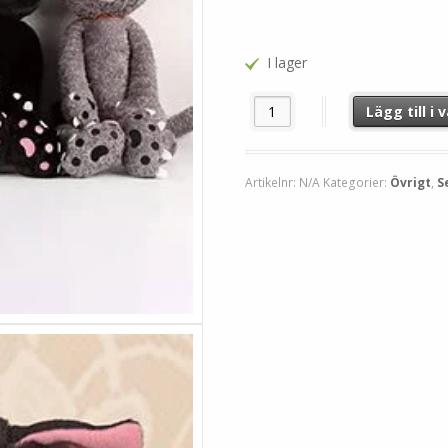
I lager
Angry Cats Scratch mängd
Lägg till i
Artikelnr:
N/A
Kategorier:
Övrigt
,
S