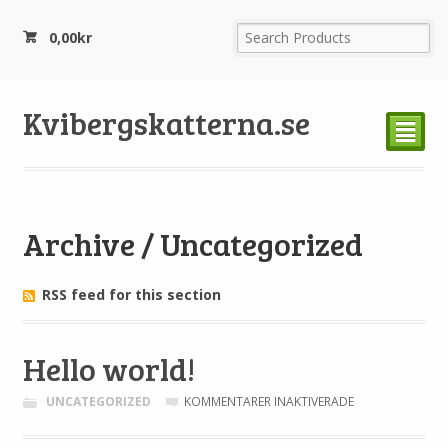
0,00
kr
Kvibergskatterna.se
²
Archive / Uncategorized
RSS feed for this section
Hello world!
FÖR
UNCATEGORIZED
KOMMENTARER INAKTIVERADE
HELLO
WORLD!