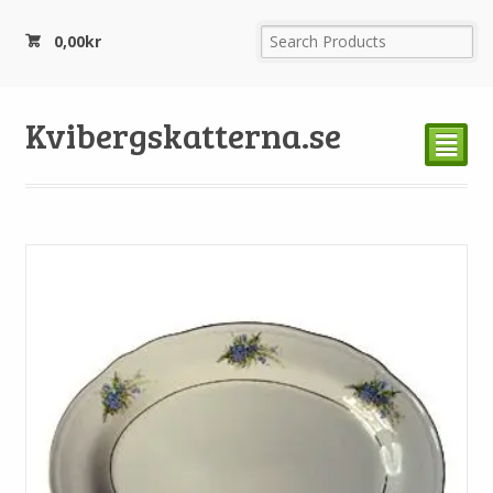
0,00
kr
Kvibergskatterna.se
²