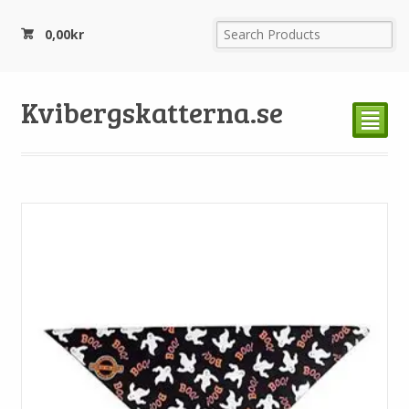
0,00
kr
Kvibergskatterna.se
²