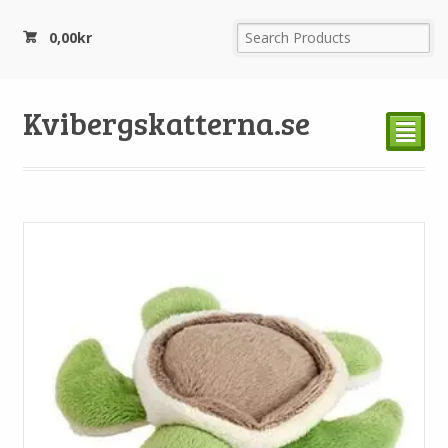
0,00
kr
Kvibergskatterna.se
²