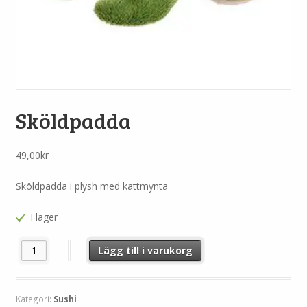
Sköldpadda
49,00
kr
Sköldpadda i plysh med kattmynta
I lager
Sköldpadda mängd
Lägg till i varukorg
Kategori:
Sushi