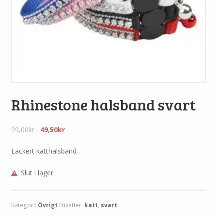
Rhinestone halsband svart
Det
Det
99,00
kr
49,50
kr
ursprungliga
nuvarande
priset
priset
Läckert katthalsband
var:
är:
99,00kr.
49,50kr.
Slut i lager
Kategori:
Övrigt
Etiketter:
katt
,
svart