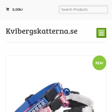
0,00
kr
Kvibergskatterna.se
²
REA!