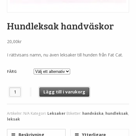
Hundleksak handväskor
20,00
kr
I rättvisans namn, nu även leksaker till hunden från Fat Cat.
FÄRG
Hundleksak handväskor mängd
Lägg till i varukorg
Artikelnr:
N/A
Kategori:
Leksaker
Etiketter:
handväska
,
hundleksak
,
leksak
Beskrivning
Ytterligare