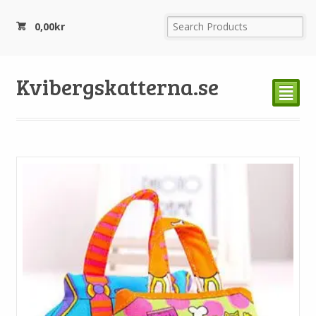
0,00
kr
Kvibergskatterna.se
²