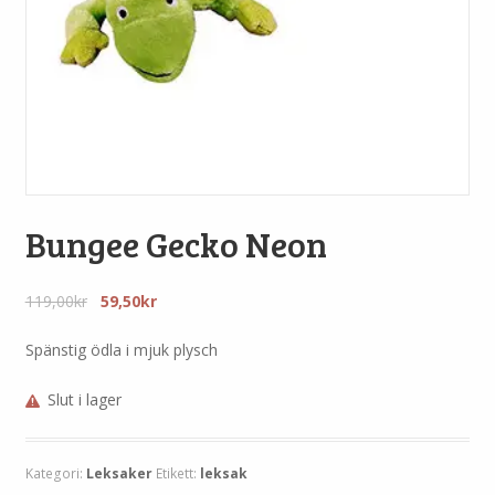
Bungee Gecko Neon
Det
Det
119,00
kr
59,50
kr
ursprungliga
nuvarande
priset
priset
Spänstig ödla i mjuk plysch
var:
är:
119,00kr.
59,50kr.
Slut i lager
Kategori:
Leksaker
Etikett:
leksak