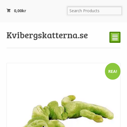
0,00
kr
Kvibergskatterna.se
²
REA!