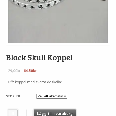
Black Skull Koppel
Det
Det
129,00
kr
64,50
kr
ursprungliga
nuvarande
priset
priset
Tufft koppel med svarta döskallar.
var:
är:
129,00kr.
64,50kr.
STORLEK
Black Skull Koppel mängd
Lägg till i varukorg