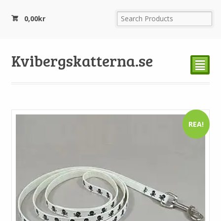
0,00
kr
Kvibergskatterna.se
²
REA!