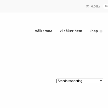
0,00
kr
0
Välkomna
Vi söker hem
Shop