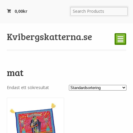
0,00
kr
Kvibergskatterna.se
²
mat
Endast ett sökresultat