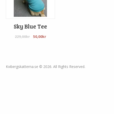
Sky Blue Tee
Det
Det
229,00
kr
50,00
kr
ursprungliga
nuvarande
priset
priset
var:
är:
229,00kr.
50,00kr.
Kvibergskatterna.se © 2026. All Rights Reserved.