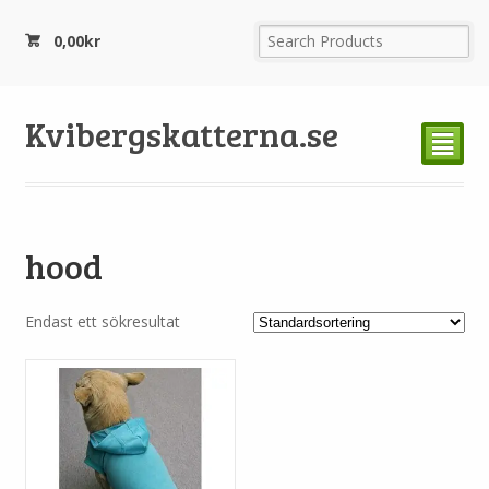
0,00
kr
Kvibergskatterna.se
²
hood
Endast ett sökresultat