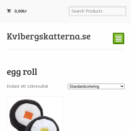
0,00
kr
Kvibergskatterna.se
²
egg roll
Endast ett sökresultat