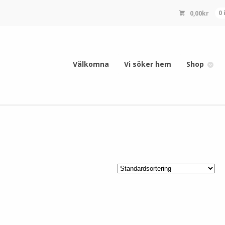
0,00
kr
0
Välkomna
Vi söker hem
Shop